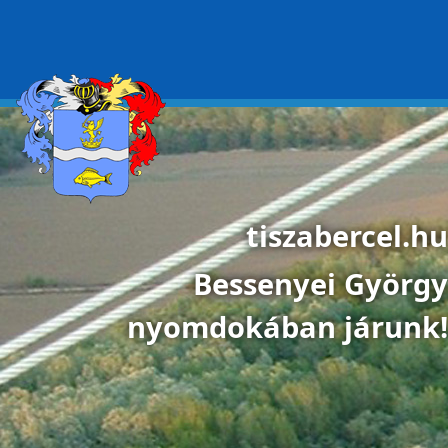
Ugrás a tartalomra
tiszabercel.hu
Bessenyei György
nyomdokában járunk!