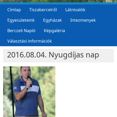
Címlap
Tiszabercelről
Látnivalók
Egyesületeink
Egyházak
Intezmenyek
Berczeli Napló
Képgaléria
Választási információk
2016.08.04. Nyugdíjas nap