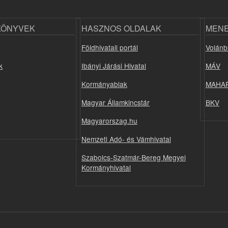
KÖNYVEK
HASZNOS OLDALAK
MEN
Földhivatali portál
Volánb
k
Ibányi Járási Hivatal
MÁV
Kormányablak
MAHA
Magyar Államkincstár
BKV
Magyarorszag.hu
Nemzeti Adó- és Vámhivatal
Szabolcs-Szatmár-Bereg Megyei
Kormányhivatal