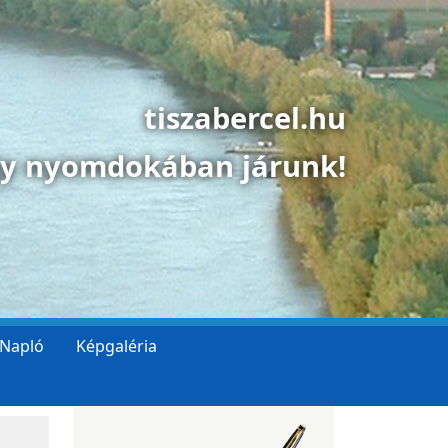
tiszabercel.hu
gy nyomdokában járunk!
 Napló
Képgaléria