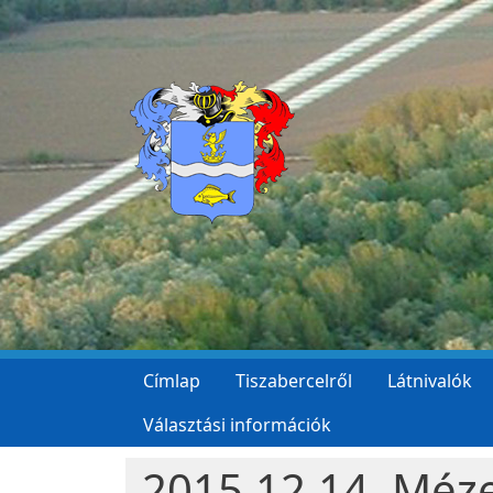
Ugrás a tartalomra
Címlap
Tiszabercelről
Látnivalók
Választási információk
2015.12.14. Méze