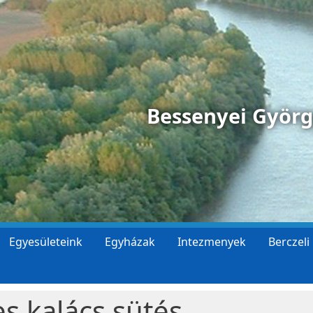
Bessenyei Györ
Egyesületeink
Egyházak
Intezmenyek
Berczeli
s kalács sütés