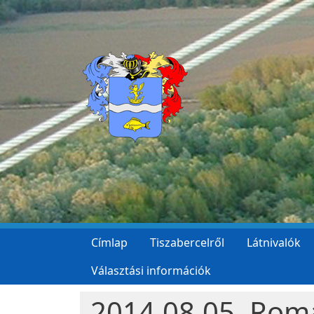
Ugrás a tartalomra
Címlap
Tiszabercelről
Látnivalók
Választási információk
2014.08.05. Rom