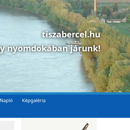
tiszabercel.hu
gy nyomdokában járunk!
 Napló
Képgaléria