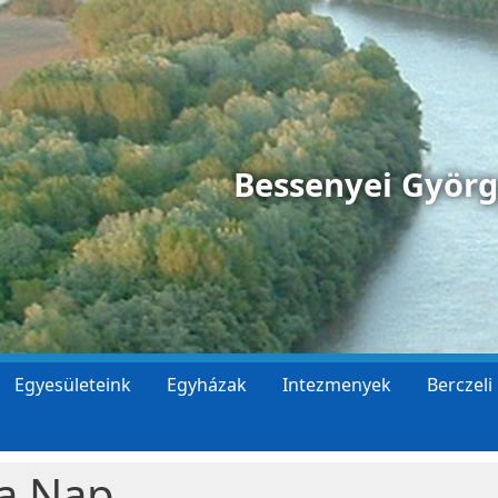
Bessenyei Györ
Egyesületeink
Egyházak
Intezmenyek
Berczeli
a Nap