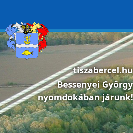
Ugrás a tartalomra
tiszabercel.hu
Bessenyei György
nyomdokában járunk!