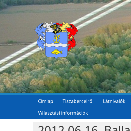
Ugrás a tartalomra
Címlap
Tiszabercelről
Látnivalók
Választási információk
2012.06.16. Ball