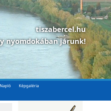
tiszabercel.hu
gy nyomdokában járunk!
 Napló
Képgaléria