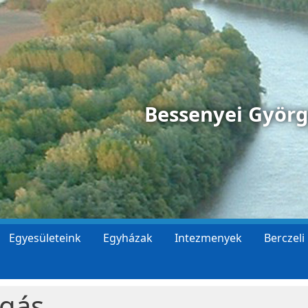
Bessenyei Györ
Egyesületeink
Egyházak
Intezmenyek
Berczeli
agás