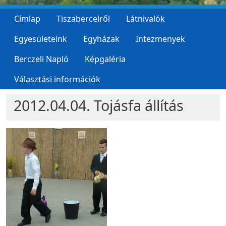
Címlap
Tiszabercelről
Látnivalók
Egyesületeink
Egyházak
Intezmenyek
Berczeli Napló
Képgaléria
Választási információk
2012.04.04. Tojásfa állítás