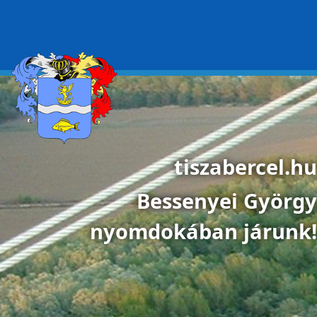
Ugrás a tartalomra
tiszabercel.hu
Bessenyei György
nyomdokában járunk!