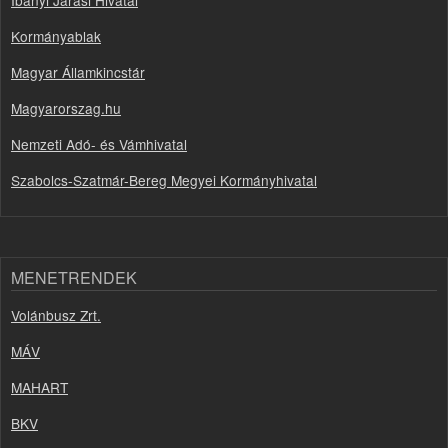
Ibányi Járási Hivatal
Kormányablak
Magyar Államkincstár
Magyarorszag.hu
Nemzeti Adó- és Vámhivatal
Szabolcs-Szatmár-Bereg Megyei Kormányhivatal
MENETRENDEK
Volánbusz Zrt.
MÁV
MAHART
BKV