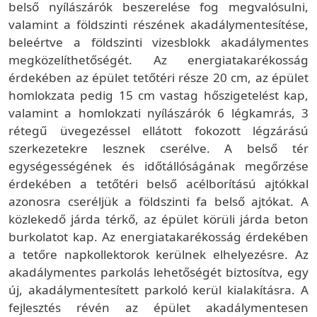
belső nyílászárók beszerelése fog megvalósulni,
valamint a földszinti részének akadálymentesítése,
beleértve a földszinti vizesblokk akadálymentes
megközelíthetőségét. Az energiatakarékosság
érdekében az épület tetőtéri része
20 cm
, az épület
homlokzata pedig
15 cm
vastag hőszigetelést kap,
valamint a homlokzati nyílászárók 6 légkamrás, 3
rétegű üvegezéssel ellátott fokozott légzárású
szerkezetekre lesznek cserélve. A belső tér
egységességének és időtállóságának megőrzése
érdekében a tetőtéri belső acélborítású ajtókkal
azonosra cseréljük a földszinti fa belső ajtókat. A
közlekedő járda térkő, az épület körüli járda beton
burkolatot kap. Az energiatakarékosság érdekében
a tetőre napkollektorok kerülnek elhelyezésre. Az
akadálymentes parkolás lehetőségét biztosítva, egy
új, akadálymentesített parkoló kerül kialakításra. A
fejlesztés révén az épület akadálymentesen