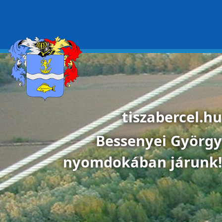
Ugrás a tartalomra
tiszabercel.hu
Bessenyei György
nyomdokában járunk!