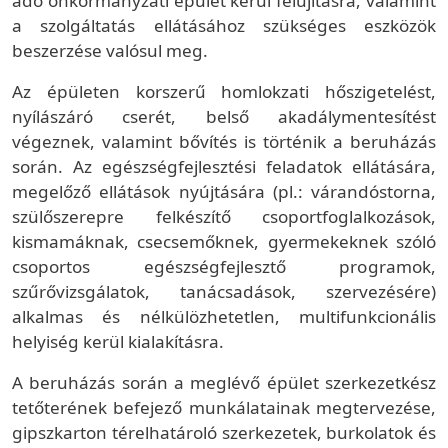
adó önkormányzati épület kerül felújításra, valamint
a szolgáltatás ellátásához szükséges eszközök
beszerzése valósul meg.
Az épületen korszerű homlokzati hőszigetelést,
nyílászáró cserét, belső akadálymentesítést
végeznek, valamint bővítés is történik a beruházás
során. Az egészségfejlesztési feladatok ellátására,
megelőző ellátások nyújtására (pl.: várandóstorna,
szülőszerepre felkészítő csoportfoglalkozások,
kismamáknak, csecsemőknek,
gyermekeknek
szóló
csoportos egészségfejlesztő
programok,
szűrővizsgálatok, tanácsadások, szervezésére)
alkalmas és nélkülözhetetlen, multifunkcionális
helyiség kerül kialakításra.
A beruházás során a meglévő épület szerkezetkész
tetőterének befejező munkálatainak megtervezése,
gipszkarton térelhatároló szerkezetek, burkolatok és