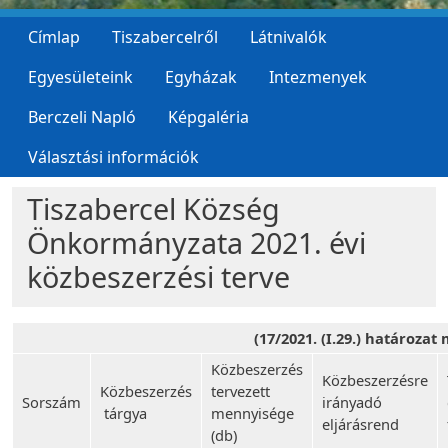
Címlap
Tiszabercelről
Látnivalók
Egyesületeink
Egyházak
Intezmenyek
Berczeli Napló
Képgaléria
Választási információk
Tiszabercel Község
Önkormányzata 2021. évi
közbeszerzési terve
(17/2021. (I.29.) határozat
Közbeszerzés
Közbeszerzésre
Közbeszerzés
tervezett
Sorszám
irányadó
tárgya
mennyisége
eljárásrend
(db)