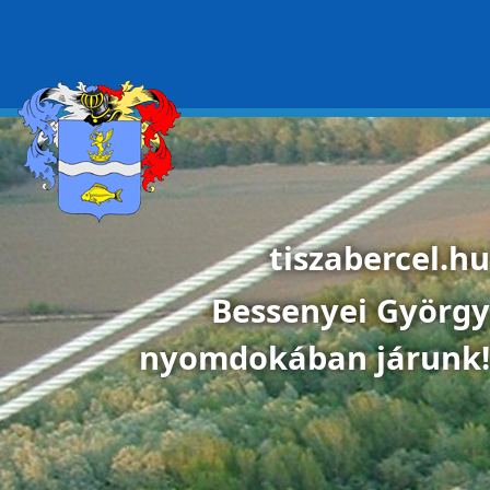
Ugrás a tartalomra
tiszabercel.hu
Bessenyei György
nyomdokában járunk!