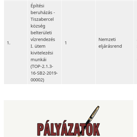
Építési
beruházás -
Tiszabercel
község
belterületi
vízrendezés
Nemzeti
1.
1
I. ütem
eljárásrend
kivitelezési
munkái
(TOP-2.1.3-
16-SB2-2019-
00002)