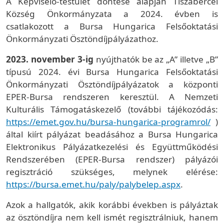
A Képviselő-testület döntése alapján Tiszabercel
Község Önkormányzata a 2024. évben is
csatlakozott a Bursa Hungarica Felsőoktatási
Önkormányzati Ösztöndíjpályázathoz.
2023. november 3-ig
nyújthatók be az „A” illetve „B”
típusú 2024. évi Bursa Hungarica Felsőoktatási
Önkormányzati Ösztöndíjpályázatok a központi
EPER-Bursa rendszeren keresztül. A Nemzeti
Kulturális Támogatáskezelő (további tájékozódás:
https://emet.gov.hu/bursa-hungarica-programrol/
)
által kiírt pályázat beadásához a Bursa Hungarica
Elektronikus Pályázatkezelési és Együttműködési
Rendszerében (EPER-Bursa rendszer) pályázói
regisztráció szükséges, melynek elérése:
https://bursa.emet.hu/paly/palybelep.aspx
.
Azok a hallgatók, akik korábbi években is pályáztak
az ösztöndíjra nem kell ismét regisztrálniuk, hanem