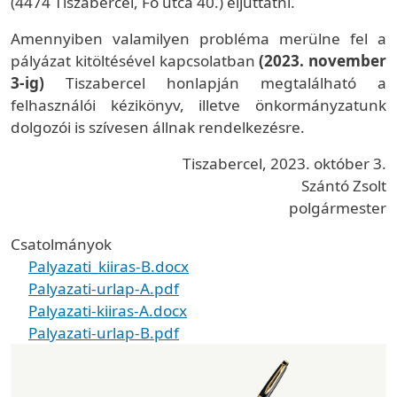
(4474 Tiszabercel, Fő utca 40.) eljuttatni.
Amennyiben valamilyen probléma merülne fel a
pályázat kitöltésével kapcsolatban
(2023. november
3-ig)
Tiszabercel honlapján megtalálható a
felhasználói kézikönyv, illetve önkormányzatunk
dolgozói is szívesen állnak rendelkezésre.
Tiszabercel, 2023. október 3.
Szántó Zsolt
polgármester
Csatolmányok
Palyazati_kiiras-B.docx
Palyazati-urlap-A.pdf
Palyazati-kiiras-A.docx
Palyazati-urlap-B.pdf