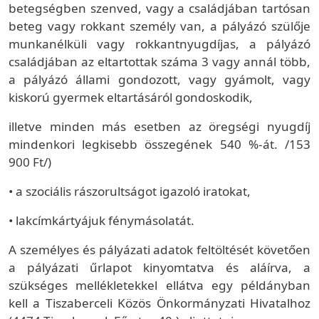
betegségben szenved, vagy a családjában tartósan
beteg vagy rokkant személy van, a pályázó szülője
munkanélküli vagy rokkantnyugdíjas, a pályázó
családjában az eltartottak száma 3 vagy annál több,
a pályázó állami gondozott, vagy gyámolt, vagy
kiskorú gyermek eltartásáról gondoskodik,
illetve minden más esetben az öregségi nyugdíj
mindenkori legkisebb összegének 540 %-át. /153
900 Ft/)
• a szociális rászorultságot igazoló iratokat,
• lakcímkártyájuk fénymásolatát.
A személyes és pályázati adatok feltöltését követően
a pályázati űrlapot kinyomtatva és aláírva, a
szükséges mellékletekkel ellátva egy példányban
kell a Tiszaberceli Közös Önkormányzati Hivatalhoz