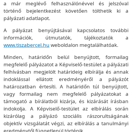
a már meglévő felhasználónévvel és jelszóval
történő bejelentkezést követően tölthetik ki a
pályázati adatlapot.
A pályázat benyújtásával kapcsolatos további
információk, útmutatók, tájékoztatók a
www.tiszabercel.hu
weboldalon megtalálhatóak.
Minden, határidőn belül benyújtott, formailag
megfelelő pályázatot a Képviselő-testület a pályázati
felhívásban megjelölt határideig elbírálja és annak
indoklással ellátott eredményéről a pályázót
határozatban értesíti. A határidőn túl benyújtott,
vagy formailag nem megfelelő pályázatokat a
támogató a bírálatból kizárja, és kizárását írásban
indokolja. A Képviselő-testület az elbírálás során
kizárólag a pályázó szociális rászorultságának
objektív vizsgálatát végzi, az elbírálás a tanulmányi
eredménytől függetlenül történik.