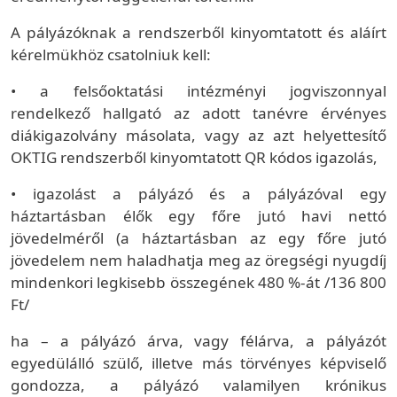
A pályázóknak a rendszerből kinyomtatott és aláírt
kérelmükhöz csatolniuk kell:
• a felsőoktatási intézményi jogviszonnyal
rendelkező hallgató az adott tanévre érvényes
diákigazolvány másolata, vagy az azt helyettesítő
OKTIG rendszerből kinyomtatott QR kódos igazolás,
• igazolást a pályázó és a pályázóval egy
háztartásban élők egy főre jutó havi nettó
jövedelméről (a háztartásban az egy főre jutó
jövedelem nem haladhatja meg az öregségi nyugdíj
mindenkori legkisebb összegének 480 %-át /136 800
Ft/
ha – a pályázó árva, vagy félárva, a pályázót
egyedülálló szülő, illetve más törvényes képviselő
gondozza, a pályázó valamilyen krónikus