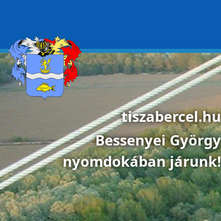
Ugrás a tartalomra
tiszabercel.hu
Bessenyei György
nyomdokában járunk!