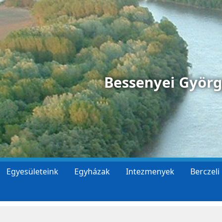
Bessenyei Györ
Egyesületeink
Egyházak
Intezmenyek
Berczeli