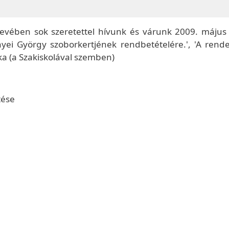
t nevében sok szeretettel hívunk és várunk 2009. május
nyei György szoborkertjének rendbetételére.', 'A rend
rka (a Szakiskolával szemben)
tése