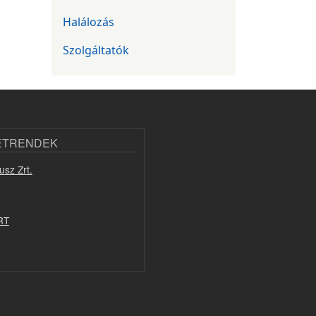
Halálozás
Szolgáltatók
ETRENDEK
usz Zrt.
RT