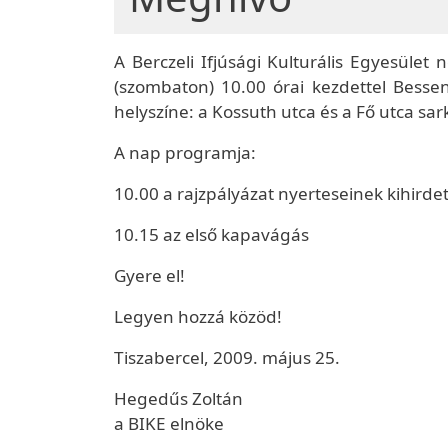
A Berczeli Ifjúsági Kulturális Egyesüle
(szombaton) 10.00 órai kezdettel Besse
helyszíne: a Kossuth utca és a Fő utca sa
A nap programja:
10.00 a rajzpályázat nyerteseinek kihirde
10.15 az első kapavágás
Gyere el!
Legyen hozzá közöd!
Tiszabercel, 2009. május 25.
Hegedűs Zoltán
a BIKE elnöke