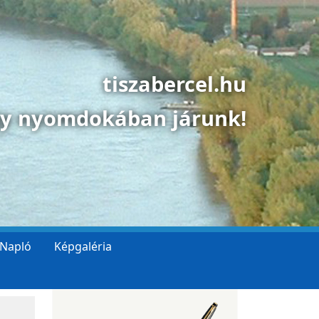
tiszabercel.hu
gy nyomdokában járunk!
 Napló
Képgaléria