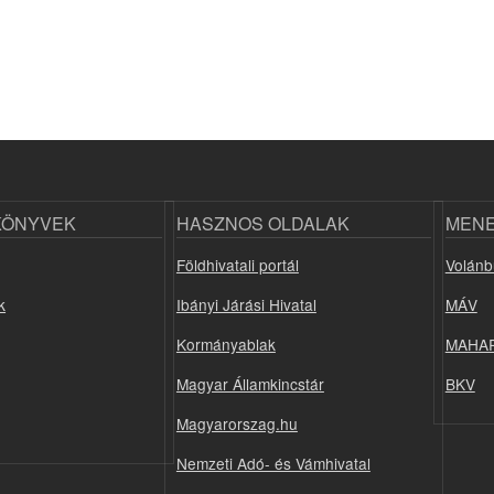
KÖNYVEK
HASZNOS OLDALAK
MEN
Földhivatali portál
Volánb
k
Ibányi Járási Hivatal
MÁV
Kormányablak
MAHA
Magyar Államkincstár
BKV
Magyarorszag.hu
Nemzeti Adó- és Vámhivatal