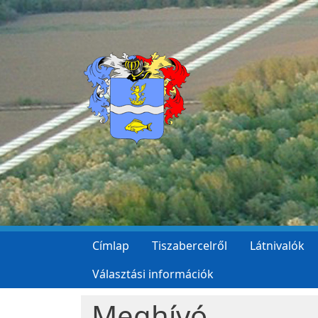
Ugrás a tartalomra
Címlap
Tiszabercelről
Látnivalók
Választási információk
Meghívó