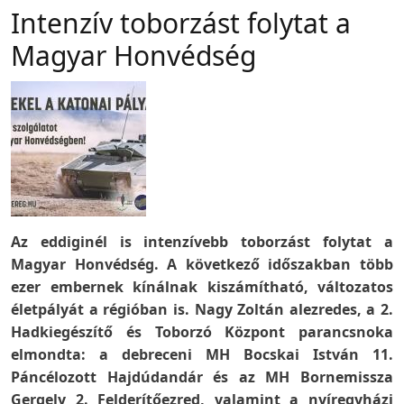
Intenzív toborzást folytat a
Magyar Honvédség
Az eddiginél is intenzívebb toborzást folytat a
Magyar Honvédség. A következő időszakban több
ezer embernek kínálnak kiszámítható, változatos
életpályát a régióban is. Nagy Zoltán alezredes, a 2.
Hadkiegészítő és Toborzó Központ parancsnoka
elmondta: a debreceni MH Bocskai István 11.
Páncélozott Hajdúdandár és az MH Bornemissza
Gergely 2. Felderítőezred, valamint a nyíregyházi