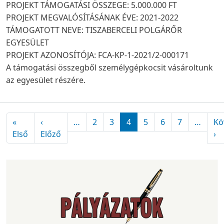
PROJEKT TÁMOGATÁSI ÖSSZEGE: 5.000.000 FT
PROJEKT MEGVALÓSÍTÁSÁNAK ÉVE: 2021-2022
TÁMOGATOTT NEVE: TISZABERCELI POLGÁRŐR
EGYESÜLET
PROJEKT AZONOSÍTÓJA: FCA-KP-1-2021/2-000171
A támogatási összegből személygépkocsit vásároltunk
az egyesület részére.
Oldalszámozás
«
‹
…
2
3
4
5
6
7
…
Kö
Első oldal
Előző oldal
Kö
Első
Előző
›