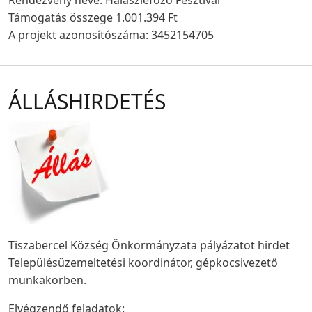
Rendezvény neve: Halászléfőző Fesztivál
Támogatás összege 1.001.394 Ft
A projekt azonosítószáma: 3452154705
ÁLLÁSHIRDETÉS
Tiszabercel Község Önkormányzata pályázatot hirdet
Településüzemeltetési koordinátor, gépkocsivezető
munkakörben.
Elvégzendő feladatok: