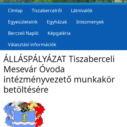
Címlap
Tiszabercelről
Látnivalók
Egyesületeink
Egyházak
Intezmenyek
Berczeli Napló
Képgaléria
Választási információk
ÁLLÁSPÁLYÁZAT Tiszaberceli
Mesevár Óvoda
intézményvezető munkakör
betöltésére