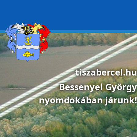
Ugrás a tartalomra
tiszabercel.hu
Bessenyei György
nyomdokában járunk!