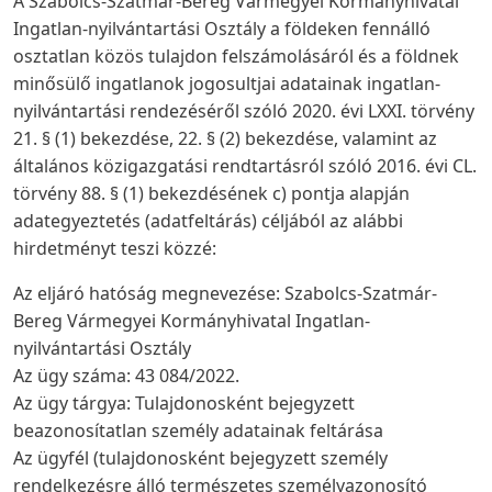
A Szabolcs-Szatmár-Bereg Vármegyei Kormányhivatal
Ingatlan-nyilvántartási Osztály a földeken fennálló
osztatlan közös tulajdon felszámolásáról és a földnek
minősülő ingatlanok jogosultjai adatainak ingatlan-
nyilvántartási rendezéséről szóló 2020. évi LXXI. törvény
21. § (1) bekezdése, 22. § (2) bekezdése, valamint az
általános közigazgatási rendtartásról szóló 2016. évi CL.
törvény 88. § (1) bekezdésének c) pontja alapján
adategyeztetés (adatfeltárás) céljából az alábbi
hirdetményt teszi közzé:
Az eljáró hatóság megnevezése: Szabolcs-Szatmár-
Bereg Vármegyei Kormányhivatal Ingatlan-
nyilvántartási Osztály
Az ügy száma: 43 084/2022.
Az ügy tárgya: Tulajdonosként bejegyzett
beazonosítatlan személy adatainak feltárása
Az ügyfél (tulajdonosként bejegyzett személy
rendelkezésre álló természetes személyazonosító