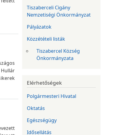
feltett
Tiszaberceli Cigány
Nemzetiségi Önkormányzat
Pályázatok
Közzétételi listák
Tiszabercel Község
Önkormányzata
szágos
 Hullár
ikerek
Elérhetőségek
Polgármesteri Hivatal
Oktatás
Egészségügy
vezett
Idősellátás