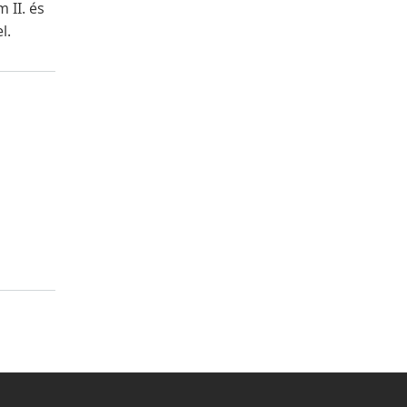
 II. és
l.