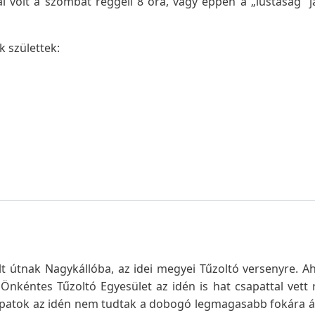
ai volt a szombat reggeli 8 óra, vagy éppen a „lustaság” j
 születtek:
t útnak Nagykállóba, az idei megyei Tűzoltó versenyre. 
Önkéntes Tűzoltó Egyesület az idén is hat csapattal vett 
apatok az idén nem tudtak a dobogó legmagasabb fokára ál