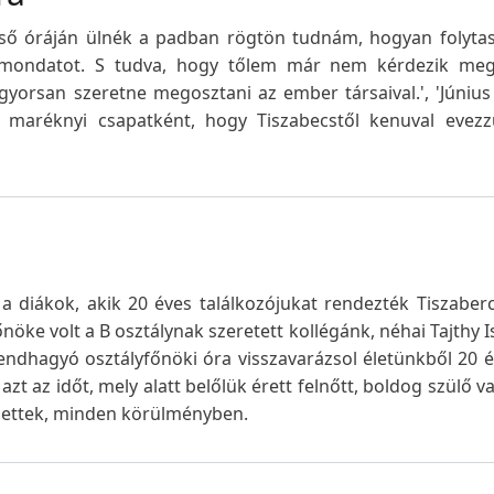
első óráján ülnék a padban rögtön tudnám, hogyan folyta
 mondatot. S tudva, hogy tőlem már nem kérdezik me
yorsan szeretne megosztani az ember társaival.', 'Júniu
i maréknyi csapatként, hogy Tiszabecstől kenuval evezz
a diákok, akik 20 éves találkozójukat rendezték Tiszaber
öke volt a B osztálynak szeretett kollégánk, néhai Tajthy Is
endhagyó osztályfőnöki óra visszavarázsol életünkből 20 é
t az időt, mely alatt belőlük érett felnőtt, boldog szülő v
ettek, minden körülményben.