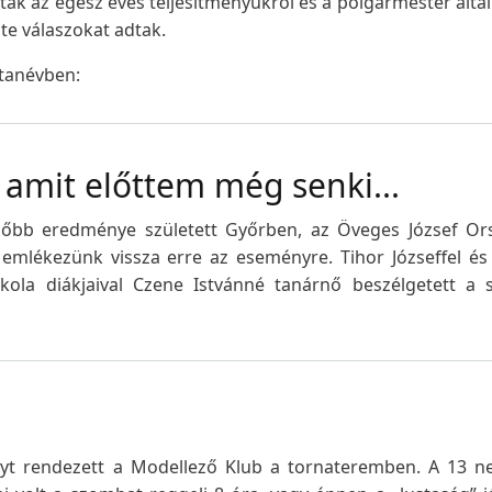
ak az egész éves teljesítményükről és a polgármester által 
e válaszokat adtak.
 tanévben:
, amit előttem még senki...
edőbb eredménye született Győrben, az Öveges József Or
emlékezünk vissza erre az eseményre. Tihor Józseffel és
kola diákjaival Czene Istvánné tanárnő beszélgetett a s
nyt rendezett a Modellező Klub a tornateremben. A 13 ne