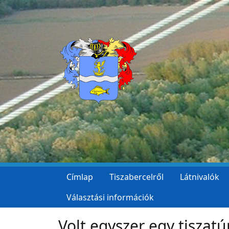
Ugrás a tartalomra
Címlap
Tiszabercelről
Látnivalók
Választási információk
Volt egyszer egy tiszatú