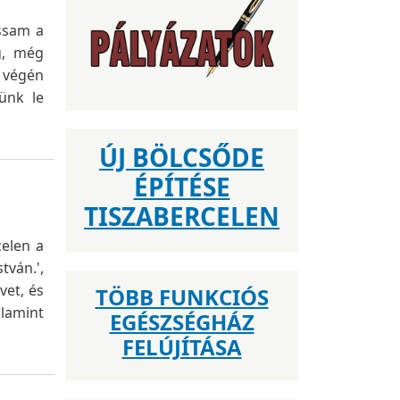
ssam a
g, még
s végén
ünk le
ÚJ BÖLCSŐDE
ÉPÍTÉSE
TISZABERCELEN
celen a
tván.',
vet, és
TÖBB FUNKCIÓS
alamint
EGÉSZSÉGHÁZ
FELÚJÍTÁSA