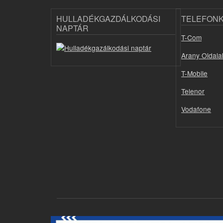
HULLADÉKGAZDÁLKODÁSI
TELEFON
NAPTÁR
T-Com
Arany Oldala
T-Mobile
Telenor
Vodafone