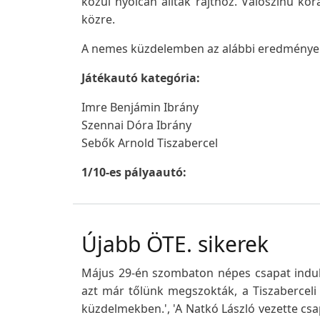
közül nyolcan álltak rajthoz. Valószínű kor
közre.
A nemes küzdelemben az alábbi eredmények
Játékautó kategória:
Imre Benjámin Ibrány
Szennai Dóra Ibrány
Sebők Arnold Tiszabercel
1/10-es pályaautó:
Újabb ÖTE. sikerek
Május 29-én szombaton népes csapat indul
azt már tőlünk megszokták, a Tiszaberceli 
küzdelmekben.', 'A Natkó László vezette cs