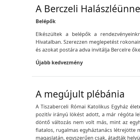
A Berczeli Halászléünne
Belépők
Elkészültek a belépők a rendezvényeink
Hivatalban. Szerezzen meglepetést rokonain
és azokat postára adva invitálja Bercelre őke
Újabb kedvezmény
A megújult plébánia
A Tiszaberceli Római Katolikus Egyház élet
pozitív irányú lökést adott, a már régóta 
döntő változás nem volt más, mint az egy
fiatalos, rugalmas egyháztanács létrejötte 
magaslatán, egyszerűen csak, átadták helyü