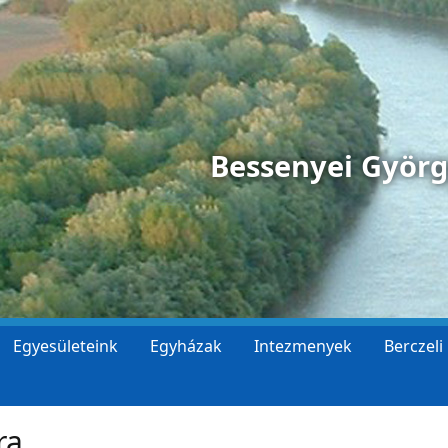
Bessenyei Györ
Egyesületeink
Egyházak
Intezmenyek
Berczeli
ra