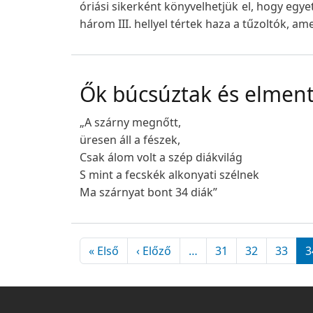
óriási sikerként könyvelhetjük el, hogy egy
három III. hellyel tértek haza a tűzoltók, 
Ők búcsúztak és elmen
„A szárny megnőtt,
üresen áll a fészek,
Csak álom volt a szép diákvilág
S mint a fecskék alkonyati szélnek
Ma szárnyat bont 34 diák”
Oldalszámozás
Első oldal
Előző oldal
« Első
‹ Előző
…
31
32
33
3