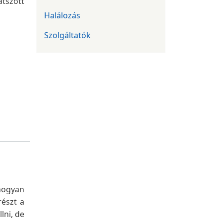
átszott
Halálozás
Szolgáltatók
Ahogyan
részt a
lni, de