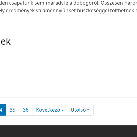
etlen csapatunk sem maradt le a dobogóról. Összesen három
amely eredmények valamennyiünket büszkeséggel tölthetnek e
tek
Következő oldal
Utolsó oldal
4
35
36
Következő ›
Utolsó »