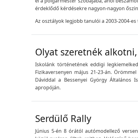
el a polgármester szobájába, ahol beszámolt
érdeklődő kérdésekre nagyon-nagyon őszint
Az osztályok legjobb tanulói a 2003-2004-es
Olyat szeretnék alkotni
Iskolánk történetének eddigi legkiemelk
Fizikaversenyen május 21-23-án. Örömmel 
Dáviddal a Bessenyei György Általános Is
apropóján.
Serdülő Rally
Június 5-én 8 órától autómodellező verse