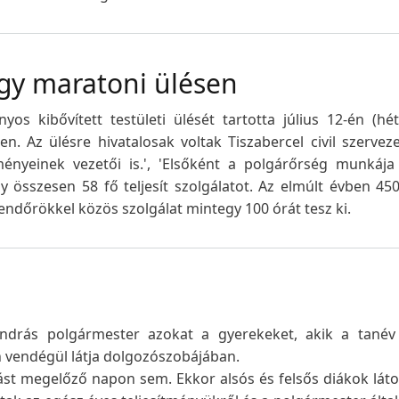
gy maratoni ülésen
os kibővített testületi ülését tartotta július 12-én (hé
 Az ülésre hivatalosak voltak Tiszabercel civil szervez
ényeinek vezetői is.', 'Elsőként a polgárőrség munkája 
 összesen 58 fő teljesít szolgálatot. Az elmúlt évben 45
endőrökkel közös szolgálat mintegy 100 órát tesz ki.
drás polgármester azokat a gyerekeket, akik a tanév
 vendégül látja dolgozószobájában.
ást megelőző napon sem. Ekkor alsós és felsős diákok lát