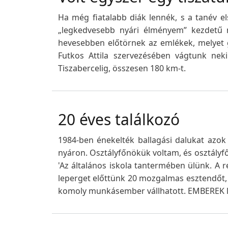
Ha még fiatalabb diák lennék, s a tanév 
„legkedvesebb nyári élményem” kezdetű
hevesebben előtörnek az emlékek, melyet g
Futkos Attila szervezésében vágtunk nek
Tiszabercelig, összesen 180 km-t.
20 éves találkozó
1984-ben énekelték ballagási dalukat azok 
nyáron. Osztályfőnökük voltam, és osztályfőn
'Az általános iskola tantermében ülünk. A r
leperget előttünk 20 mozgalmas esztendőt, az
komoly munkásember vállhatott. EMBEREK l