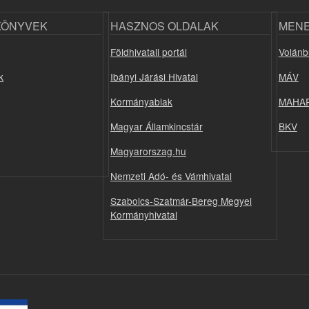
KÖNYVEK
HASZNOS OLDALAK
MEN
Földhivatali portál
Volánb
k
Ibányi Járási Hivatal
MÁV
Kormányablak
MAHA
Magyar Államkincstár
BKV
Magyarorszag.hu
Nemzeti Adó- és Vámhivatal
Szabolcs-Szatmár-Bereg Megyei
Kormányhivatal