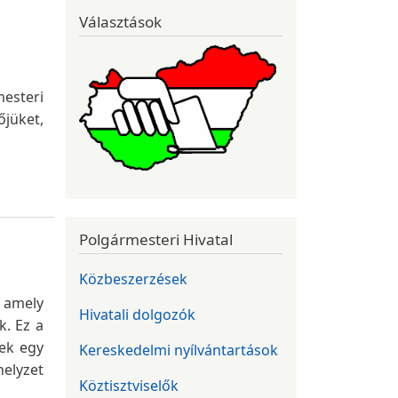
Választások
esteri
őjüket,
Polgármesteri Hivatal
Közbeszerzések
, amely
Hivatali dolgozók
k. Ez a
vek egy
Kereskedelmi nyílvántartások
helyzet
Köztisztviselők