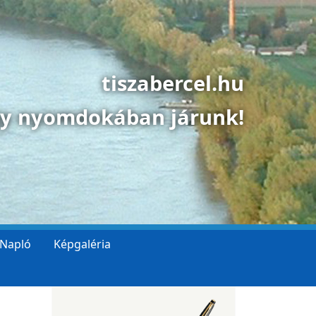
tiszabercel.hu
gy nyomdokában járunk!
 Napló
Képgaléria