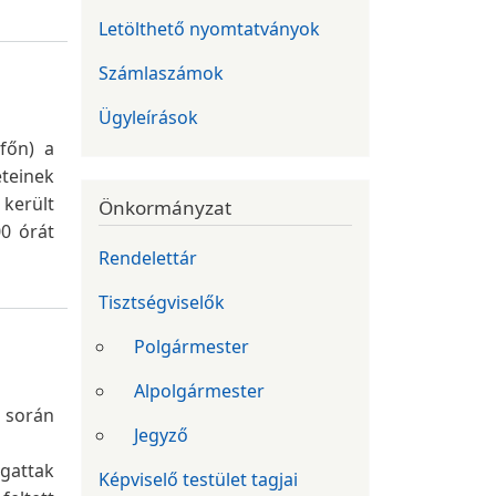
Letölthető nyomtatványok
Számlaszámok
Ügyleírások
tfőn) a
eteinek
került
Önkormányzat
00 órát
Rendelettár
Tisztségviselők
Polgármester
Alpolgármester
 során
Jegyző
ogattak
Képviselő testület tagjai