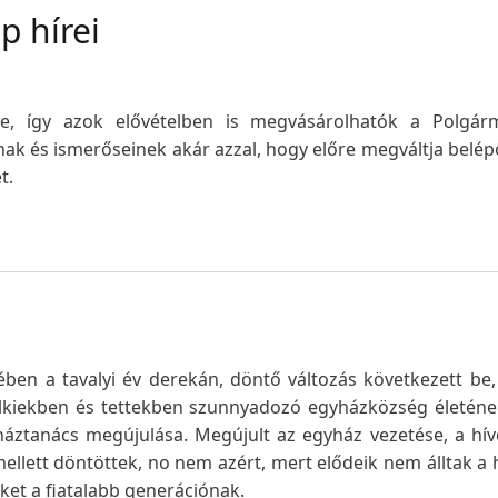
p hírei
re, így azok elővételben is megvásárolhatók a Polgárm
ak és ismerőseinek akár azzal, hogy előre megváltja belép
t.
ében a tavalyi év derekán, döntő változás következett be
lelkiekben és tettekben szunnyadozó egyházközség életéne
háztanács megújulása. Megújult az egyház vezetése, a hí
mellett döntöttek, no nem azért, mert elődeik nem álltak a 
ket a fiatalabb generációnak.