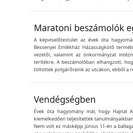
Maratoni beszámolók e
A képviselőtestület az évek óta hagyomány
Bessenyei Emlékház Házasságkötő termében.
vezetői, valamint az önkormányzat intézm
terítékre. A beszámolóban elhangzott, hogy
töltöttek polgárőreink az utcákon, ebből a r
Vendégségben
Évek óta hagyomány már, hogy Hajnal An
kiemelkedően teljesítettek tanulmányaikban
Nem volt ez másképp június 11-én a ballag